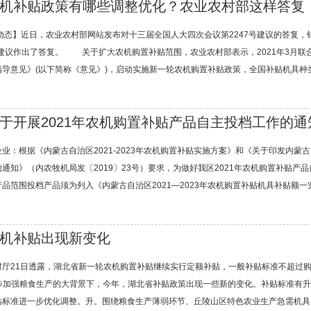
机补贴政策有哪些调整优化？农业农村部这样答复
动态】近日，农业农村部网站发布对十三届全国人大四次会议第2247号建议的答复，
建议作出了答复。 关于扩大农机购置补贴范围，农业农村部表示，2021年3月联合财
导意见》(以下简称《意见》)，启动实施新一轮农机购置补贴政策，全国补贴机具种类范围
于开展2021年农机购置补贴产品自主投档工作的通
业：根据《内蒙古自治区2021-2023年农机购置补贴实施方案》和《关于印发内蒙
通知》（内农牧机局发〔2019〕23号）要求，为做好我区2021年农机购置补贴产
品范围投档产品须为列入《内蒙古自治区2021—2023年农机购置补贴机具补贴额一览表
1
2
3
机补贴出现新变化
村厅21日透露，湖北省新一轮农机购置补贴继续实行定额补贴，一般补贴标准不超过购
一步加强粮食生产的大背景下，今年，湖北省补贴政策出现一些新的变化。补贴标准有
贴标准进一步优化调整。升。围绕粮食生产薄弱环节、丘陵山区特色农业生产急需机具