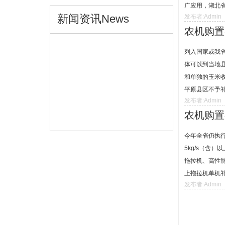
220系列
广应用，湖北省
新闻资讯
News
发布者:Admin
手扶拖拉机
农机购置
列入国家或我省
体可以到当地县
和单独的玉米
平原县区不予补.
发布者:Admin
农机购置
今年全省仍执
5kg/s（含
拖拉机、高性
上拖拉机单机补贴
发布者:Admin