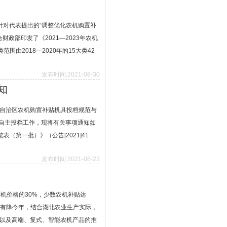
针对代表提出的“调整优化农机购置补
政部印发了《2021—2023年农机
由2018—2020年的15大类42
发布时间:2021-08-30
知
古自治区农机购置补贴机具投档规范与
品自主投档工作，现将有关事项通知如
（第一批）》（公告[2021]41
发布时间:2021-08-23
机价格的30%，少数农机补贴达
升有降今年，结合湖北农业生产实际，
以及高端、复式、智能农机产品的推