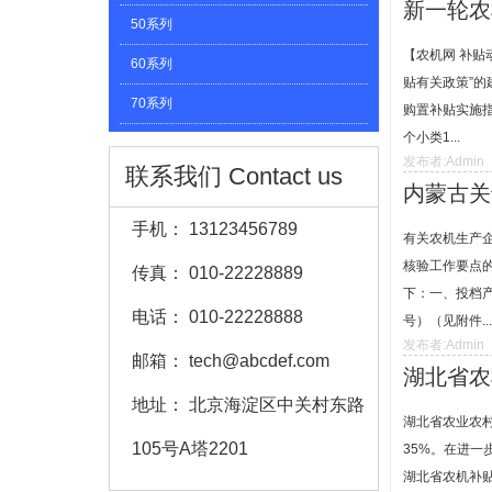
新一轮农
50系列
【农机网 补贴
60系列
贴有关政策”的
70系列
购置补贴实施指
个小类1...
80系列
发布者:Admin
联系我们
Contact us
90系列
内蒙古关
100系列
手机：
13123456789
有关农机生产企
110系列
核验工作要点的
传真：
010-22228889
下：一、投档产
120系列
电话：
010-22228888
号）（见附件...
130系列
发布者:Admin
邮箱：
tech@abcdef.com
湖北省农
150系列
地址：
北京海淀区中关村东路
160系列
湖北省农业农
105号A塔2201
35%。在进
180系列
湖北省农机补