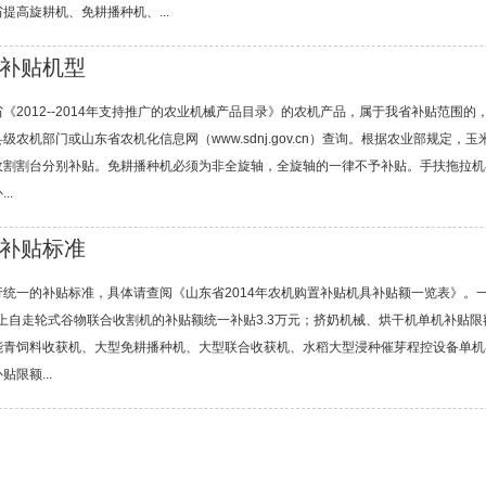
提高旋耕机、免耕播种机、...
补贴机型
《2012--2014年支持推广的农业机械产品目录》的农机产品，属于我省补贴范围
级农机部门或山东省农机化信息网（www.sdnj.gov.cn）查询。根据农业部规定
收割割台分别补贴。免耕播种机必须为非全旋轴，全旋轴的一律不予补贴。手扶拖拉机
..
补贴标准
行统一的补贴标准，具体请查阅《山东省2014年农机购置补贴机具补贴额一览表》。
）以上自走轮式谷物联合收割机的补贴额统一补贴3.3万元；挤奶机械、烘干机单机补贴限
能青饲料收获机、大型免耕播种机、大型联合收获机、水稻大型浸种催芽程控设备单机补
限额...